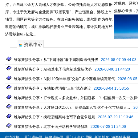
才猎聘、经营
持，并自建40余万人高端人才数据库。公司依托高端人才动态数据
焦核心业务，
库，专注于为政府与企业提供"双招双引"、产业链整合、港股上市
辅导、园区运营等全方位服务。在政府服务领域，维尔斯作为多地
政府签约顾问，成功推动现代服务业产业园落地，累计实现地方经
济贡献超617亿元...
维尔斯猎头分享：从“中国神器”看中国制造迭代升级
2026-08-07 09:44:03
维尔斯猎头分享：AI锻造电子信息制造业新优势
2026-08-06 11:44:20
维尔斯猎头分享：A股110份半年报“交卷” 多个赛道持续高景气
2026-08-05
维尔斯猎头分享：多地加码消费“三新”试点建设
2026-08-04 15:53:55
维尔斯猎头分享：打卡观光→多次赴华，外国游客：“中国值得一次又一次探
维尔斯猎头分享：人才缺口达250万、薪资高出30% 这个千亿市场缺人→
20
维尔斯猎头分享：携程垄断案将改写平台竞争规则
2026-07-29 11:13:46
维尔斯猎头分享：北京全面推动科学智能创新
2026-07-28 11:24:06
友情连接：
厦门猎头网
|
福建猎头网
|
厦门人事代理网
|
新浪博客
|
海西猎头网
|