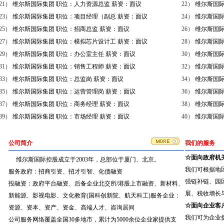
21）
维尔斯国际集团 职位：人力资源总监 薪资：面议
22）
维尔斯国际
23）
维尔斯国际集团 职位：项目经理（副总 薪资：面议
24）
维尔斯国际
25）
维尔斯国际集团 职位：招商总监 薪资：面议
26）
维尔斯国际
27）
维尔斯国际集团 职位：模拟芯片设计工 薪资：面议
28）
维尔斯国际
29）
维尔斯国际集团 职位：办公室主任 薪资：面议
30）
维尔斯国际
31）
维尔斯国际集团 职位：销售工程师 薪资：面议
32）
维尔斯国际
33）
维尔斯国际集团 职位：总监岗 薪资：面议
34）
维尔斯国际
35）
维尔斯国际集团 职位：运营管理岗 薪资：面议
36）
维尔斯国际
37）
维尔斯国际集团 职位：商务经理 薪资：面议
38）
维尔斯国际
39）
维尔斯国际集团 职位：市场经理 薪资：面议
40）
维尔斯国际
公司简介
我们的服务
☆面向政府机
维尔斯国际控股成立于2003年，总部位于厦门、北京。
我们可根据地
服务政府：招商引资、招才引智、化债融资
强链补链、园
投融资：政府平台融资、后备企业北交所/港股上市融资、新材料、
展、税收增长
新能源、影视电影、文化教育(国科创新院、航天科工)服务企业：
☆面向企业客
资源、资本、资产、资金、高端人才、咨询居间
我们可为企业
公司服务网络覆盖全国30多地市，累计为5000余位企业家提供支