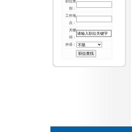
+
厦门猎头维尔斯-来自杰出商界女性
职位类
的7条建议
别：
+
厦门猎头维尔斯-招聘行业不可能“干
工作地
掉” 猎头
点：
+
厦门猎头维尔斯-一位资深HR的校园
关键
招聘经验谈
词：
+
厦门猎头维尔斯-论如何毁掉你留给
外语：
别人的第一印象
+
厦门猎头维尔斯-周鸿祎致年轻人：
重复的价值在哪里？
+
厦门猎头维尔斯-互联网纪元：HR如
何重构组织？
+
厦门猎头维尔斯-刺猬效应：团体如
何变成团队？