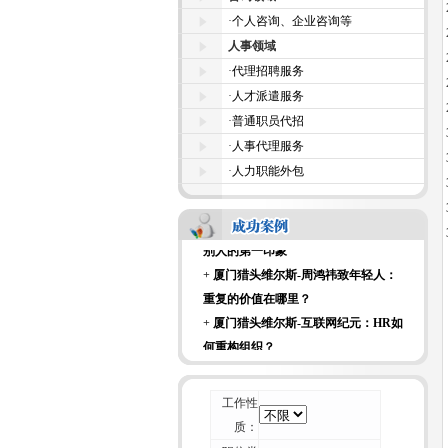
+
厦门猎头维尔斯-科技大亨面试时都
·
个人咨询、企业咨询等
爱问什么样的面试问题？
人事领域
+
厦门猎头维尔斯-来自杰出商界女性
·
代理招聘服务
的7条建议
·
人才派遣服务
+
厦门猎头维尔斯-招聘行业不可能“干
·
普通职员代招
掉” 猎头
·
人事代理服务
+
厦门猎头维尔斯-一位资深HR的校园
·
人力职能外包
招聘经验谈
+
厦门猎头维尔斯-论如何毁掉你留给
别人的第一印象
+
厦门猎头维尔斯-周鸿祎致年轻人：
重复的价值在哪里？
+
厦门猎头维尔斯-互联网纪元：HR如
何重构组织？
+
厦门猎头维尔斯-刺猬效应：团体如
何变成团队？
+
厦门猎头维尔斯-科技大亨面试时都
工作性
爱问什么样的面试问题？
质：