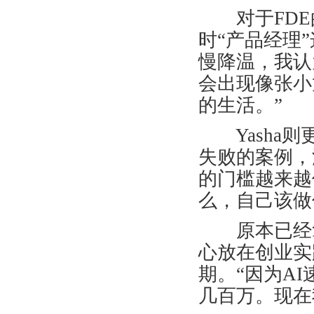
对于
FDE
时
“
产品经理
”
慢降温，我认
会出现像张小
的生活。
”
Yasha
则
失败的案例，
的门槛越来越
么，自己该做
原本已经拿
心放在创业实
期。
“
因为
AI
几百万。现在