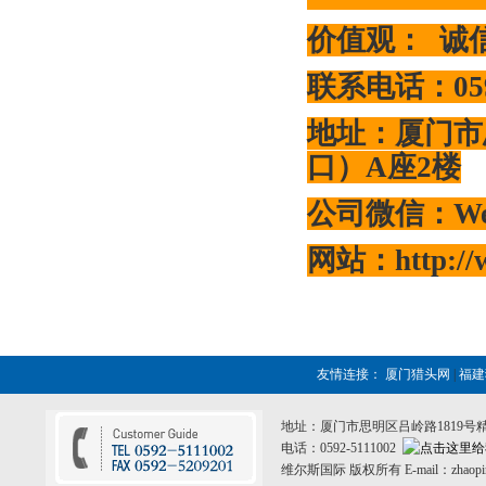
价值观：
诚
联系电话：
05
地址：厦门市
口）
A
座
2楼
公司微信：
We
网站：
http:/
友情连接：
厦门猎头网
|
福
地址：厦门市思明区吕岭路1819号
电话：0592-5111002
维尔斯国际 版权所有 E-mail：zhaopin