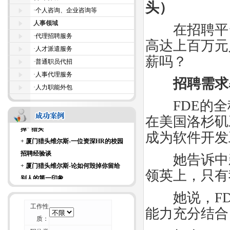
头）
·
个人咨询、企业咨询等
人事领域
在招聘平台
·
代理招聘服务
高达上百万元
·
人才派遣服务
+
厦门猎头维尔斯-科技大亨面试时都
薪吗？
·
普通职员代招
爱问什么样的面试问题？
·
人事代理服务
+
厦门猎头维尔斯-来自杰出商界女性
招聘需求
·
人力职能外包
的7条建议
+
厦门猎头维尔斯-招聘行业不可能“干
FDE
的全
掉” 猎头
在美国洛杉矶
+
厦门猎头维尔斯-一位资深HR的校园
成为软件开发
招聘经验谈
+
厦门猎头维尔斯-论如何毁掉你留给
她告诉中新
别人的第一印象
领英上，只有
+
厦门猎头维尔斯-周鸿祎致年轻人：
重复的价值在哪里？
她说，
F
+
厦门猎头维尔斯-互联网纪元：HR如
工作性
能力充分结合
何重构组织？
质：
+
厦门猎头维尔斯-刺猬效应：团体如