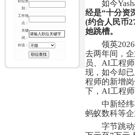
职位类
如今
Yash
何变成团队？
别：
经是
“
十分资
+
厦门猎头维尔斯-科技大亨面试时都
工作地
爱问什么样的面试问题？
(
约合人民币
2
点：
+
厦门猎头维尔斯-来自杰出商界女性
她跳槽。
关键
的7条建议
词：
+
厦门猎头维尔斯-招聘行业不可能“干
领英
2026
外语：
掉” 猎头
去两年间，企
+
厦门猎头维尔斯-一位资深HR的校园
员、
AI
工程师
招聘经验谈
+
厦门猎头维尔斯-论如何毁掉你留给
现，如今却已
别人的第一印象
程师的新增岗
+
厦门猎头维尔斯-周鸿祎致年轻人：
下，
AI
工程师
重复的价值在哪里？
+
厦门猎头维尔斯-互联网纪元：HR如
中新经纬
何重构组织？
蚂蚁数科等企
+
厦门猎头维尔斯-刺猬效应：团体如
何变成团队？
字节跳动招