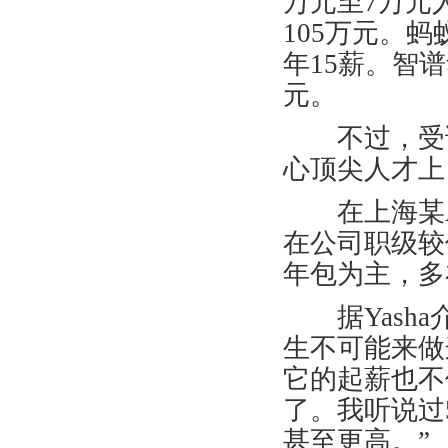
万元至
7
万元
105
万元。蚂
年
15
薪。智谱
元。
不过，受访
心顶尖人才上
在上海某
在公司职级较
年包为主，多
据
Yasha
生不可能来做
它的起薪也不
了。我听说过
甚至更高。
”