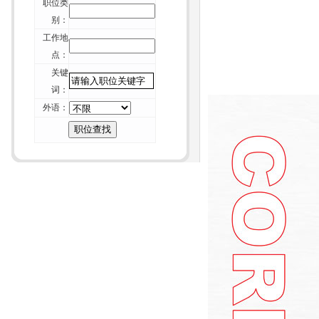
职位类
的7条建议
别：
+
厦门猎头维尔斯-招聘行业不可能“干
工作地
掉” 猎头
点：
+
厦门猎头维尔斯-一位资深HR的校园
关键
招聘经验谈
词：
+
厦门猎头维尔斯-论如何毁掉你留给
外语：
别人的第一印象
+
厦门猎头维尔斯-周鸿祎致年轻人：
重复的价值在哪里？
+
厦门猎头维尔斯-互联网纪元：HR如
何重构组织？
+
厦门猎头维尔斯-刺猬效应：团体如
何变成团队？