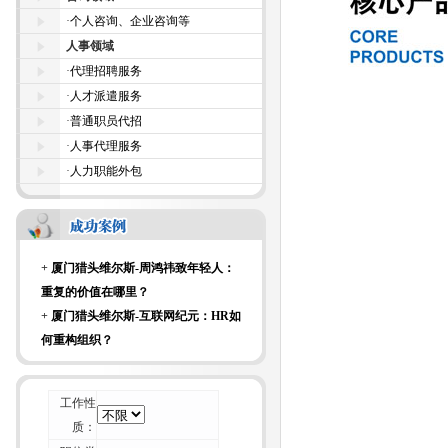
+
厦门猎头维尔斯-科技大亨面试时都
·
个人咨询、企业咨询等
爱问什么样的面试问题？
人事领域
+
厦门猎头维尔斯-来自杰出商界女性
·
代理招聘服务
的7条建议
·
人才派遣服务
+
厦门猎头维尔斯-招聘行业不可能“干
·
普通职员代招
掉” 猎头
·
人事代理服务
+
厦门猎头维尔斯-一位资深HR的校园
·
人力职能外包
招聘经验谈
+
厦门猎头维尔斯-论如何毁掉你留给
别人的第一印象
+
厦门猎头维尔斯-周鸿祎致年轻人：
重复的价值在哪里？
+
厦门猎头维尔斯-互联网纪元：HR如
何重构组织？
+
厦门猎头维尔斯-刺猬效应：团体如
何变成团队？
+
厦门猎头维尔斯-科技大亨面试时都
工作性
爱问什么样的面试问题？
质：
+
厦门猎头维尔斯-来自杰出商界女性