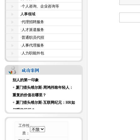
·
个人咨询、企业咨询等
+
厦门猎头维尔斯-科技大亨面试时都
人事领域
爱问什么样的面试问题？
·
代理招聘服务
+
厦门猎头维尔斯-来自杰出商界女性
·
人才派遣服务
的7条建议
·
普通职员代招
+
厦门猎头维尔斯-招聘行业不可能“干
·
人事代理服务
掉” 猎头
·
人力职能外包
+
厦门猎头维尔斯-一位资深HR的校园
招聘经验谈
+
厦门猎头维尔斯-论如何毁掉你留给
别人的第一印象
+
厦门猎头维尔斯-周鸿祎致年轻人：
重复的价值在哪里？
+
厦门猎头维尔斯-互联网纪元：HR如
何重构组织？
+
厦门猎头维尔斯-刺猬效应：团体如
何变成团队？
工作性
+
厦门猎头维尔斯-科技大亨面试时都
质：
爱问什么样的面试问题？