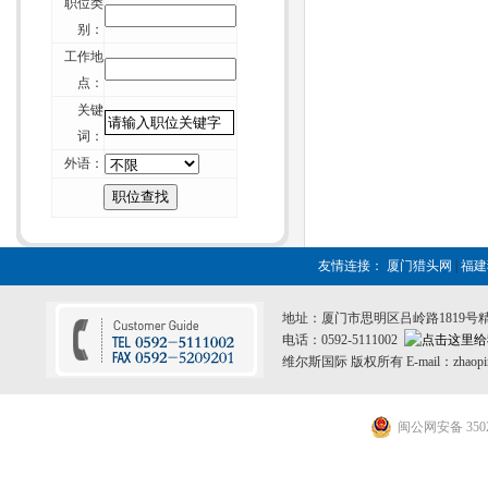
职位类
+
厦门猎头维尔斯-来自杰出商界女性
别：
的7条建议
工作地
+
厦门猎头维尔斯-招聘行业不可能“干
点：
掉” 猎头
关键
+
厦门猎头维尔斯-一位资深HR的校园
词：
招聘经验谈
外语：
+
厦门猎头维尔斯-论如何毁掉你留给
别人的第一印象
+
厦门猎头维尔斯-周鸿祎致年轻人：
重复的价值在哪里？
友情连接：
厦门猎头网
|
福
+
厦门猎头维尔斯-互联网纪元：HR如
何重构组织？
地址：厦门市思明区吕岭路1819号
+
厦门猎头维尔斯-刺猬效应：团体如
电话：0592-5111002
何变成团队？
维尔斯国际 版权所有 E-mail：zhaopin
闽公网安备 3502