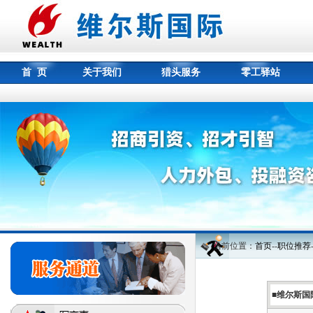
首 页
关于我们
猎头服务
零工驿站
当前位置：
首页
--
职位推荐
■维尔斯国