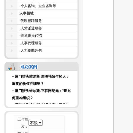
+
厦门猎头维尔斯-科技大亨面试时都
·
个人咨询、企业咨询等
爱问什么样的面试问题？
人事领域
+
厦门猎头维尔斯-来自杰出商界女性
·
代理招聘服务
的7条建议
·
人才派遣服务
+
厦门猎头维尔斯-招聘行业不可能“干
·
普通职员代招
掉” 猎头
·
人事代理服务
+
厦门猎头维尔斯-一位资深HR的校园
·
人力职能外包
招聘经验谈
+
厦门猎头维尔斯-论如何毁掉你留给
别人的第一印象
+
厦门猎头维尔斯-周鸿祎致年轻人：
重复的价值在哪里？
+
厦门猎头维尔斯-互联网纪元：HR如
何重构组织？
+
厦门猎头维尔斯-刺猬效应：团体如
何变成团队？
+
厦门猎头维尔斯-科技大亨面试时都
工作性
爱问什么样的面试问题？
质：
+
厦门猎头维尔斯-来自杰出商界女性