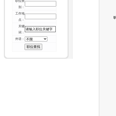
职位类
的7条建议
别：
+
厦门猎头维尔斯-招聘行业不可能“干
工作地
掉” 猎头
点：
+
厦门猎头维尔斯-一位资深HR的校园
关键
招聘经验谈
词：
+
厦门猎头维尔斯-论如何毁掉你留给
外语：
别人的第一印象
+
厦门猎头维尔斯-周鸿祎致年轻人：
重复的价值在哪里？
+
厦门猎头维尔斯-互联网纪元：HR如
何重构组织？
+
厦门猎头维尔斯-刺猬效应：团体如
何变成团队？