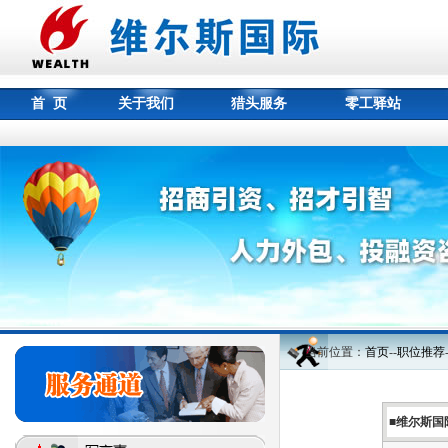
首 页
关于我们
猎头服务
零工驿站
当前位置：
首页
--
职位推荐
■维尔斯国