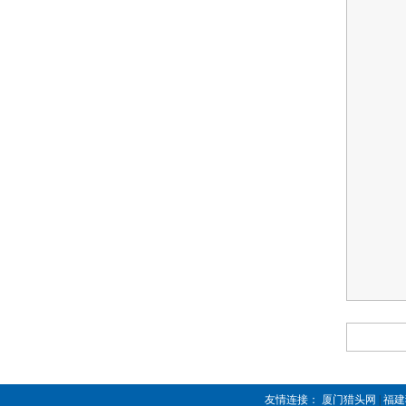
友情连接：
厦门猎头网
|
福