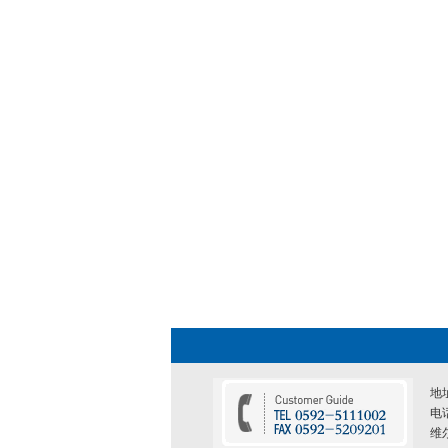
地
电话
维尔