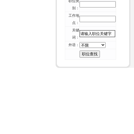
职位类
的7条建议
别：
+
厦门猎头维尔斯-招聘行业不可能“干
工作地
掉” 猎头
点：
+
厦门猎头维尔斯-一位资深HR的校园
关键
招聘经验谈
词：
+
厦门猎头维尔斯-论如何毁掉你留给
外语：
别人的第一印象
+
厦门猎头维尔斯-周鸿祎致年轻人：
重复的价值在哪里？
+
厦门猎头维尔斯-互联网纪元：HR如
何重构组织？
+
厦门猎头维尔斯-刺猬效应：团体如
何变成团队？