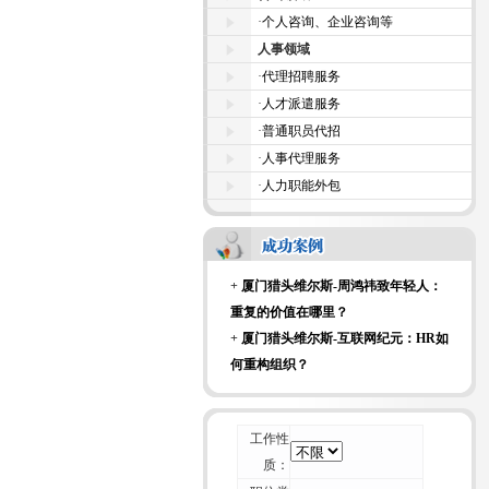
+
厦门猎头维尔斯-科技大亨面试时都
·
个人咨询、企业咨询等
爱问什么样的面试问题？
人事领域
+
厦门猎头维尔斯-来自杰出商界女性
·
代理招聘服务
的7条建议
·
人才派遣服务
+
厦门猎头维尔斯-招聘行业不可能“干
·
普通职员代招
掉” 猎头
·
人事代理服务
+
厦门猎头维尔斯-一位资深HR的校园
·
人力职能外包
招聘经验谈
+
厦门猎头维尔斯-论如何毁掉你留给
别人的第一印象
+
厦门猎头维尔斯-周鸿祎致年轻人：
重复的价值在哪里？
+
厦门猎头维尔斯-互联网纪元：HR如
何重构组织？
+
厦门猎头维尔斯-刺猬效应：团体如
何变成团队？
+
厦门猎头维尔斯-科技大亨面试时都
工作性
爱问什么样的面试问题？
质：
+
厦门猎头维尔斯-来自杰出商界女性