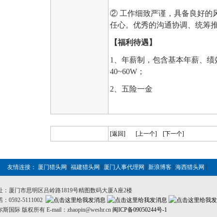
② 工作细致严谨，具备良好的
任心。优秀的沟通协调、统筹
【福利待遇】
1、年薪制，包含基本年薪、绩
40~60W；
2、五险一金
[返回]
[上一个]
[下一个]
友情连接：
厦门猎头网
|
福建猎头网
|
厦门人事代理网
|
新浪博客
|
海西猎头网
|
址：厦门市思明区吕岭路1819号精图数码大厦A座2楼
：0592-5111002
斯国际 版权所有 E-mail：zhaopin@weshr.cn
闽ICP备09050244号-1